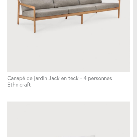
Parasols
Structures d'extérieur
Tableaux
Canapé de jardin Jack en teck - 4 personnes
Coussins
Ethnicraft
Accessoires utiles
Horloges