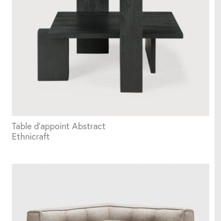
Parasols
Structures d'extérieur
Tableaux
Table d'appoint Abstract
Coussins
Ethnicraft
Accessoires utiles
Horloges