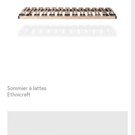
Parasols
Structures d'extérieur
Tableaux
Coussins
Sommier à lattes
Ethnicraft
Accessoires utiles
Horloges