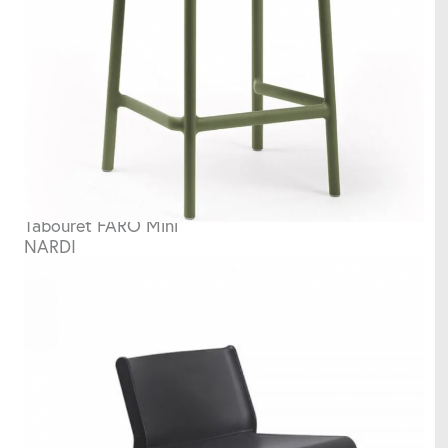
Parasols
Structures d'extérieur
Tableaux
Tabouret FARO Mini
NARDI
Coussins
Accessoires utiles
Horloges